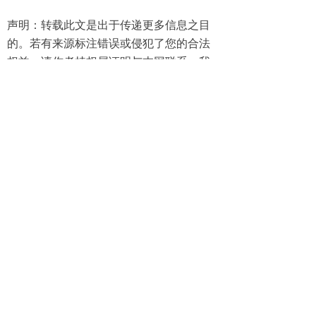
声明：转载此文是出于传递更多信息之目
的。若有来源标注错误或侵犯了您的合法
权益，请作者持权属证明与本网联系，我
们将及时更正、删除，谢谢。 邮箱地址：
jjb@wuhanjjb.com
前一个：
无
ꄴ
后一个：
无
ꄲ
版权所有©
武汉金嘉贝自动控制工程有限公司
鄂ICP备：16011577号
鄂ICP备16011577号-1
本网站由阿里云提供云计算及安全服务
本网站支持
IPv6
Powered by 万网